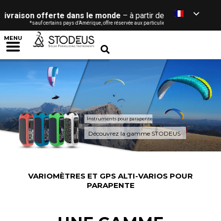
n offerte dans le monde
– à partir de 120 € / £ / $ / CHF *
sauf certains pays d’Amérique, offre réservée aux particuliers (voir conditions)
MENU
Instruments pour parapente
Découvrez la gamme STODEUS
VARIOMÈTRES ET GPS ALTI-VARIOS POUR
PARAPENTE