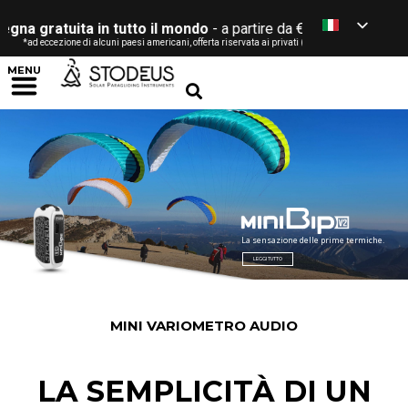
atuita in tutto il mondo
- a partire da € 120 / £ / $ / CHF *
ccezione di alcuni paesi americani, offerta riservata ai privati (vedi condizioni)
MENU
La sensazione delle prime termiche.
LEGGI TUTTO
MINI VARIOMETRO AUDIO
LA SEMPLICITÀ DI UN