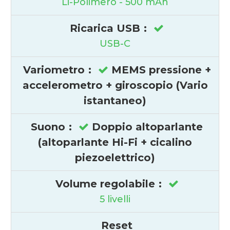
Li-Polimero - 500 mAh
Ricarica USB
:
USB-C
Variometro
:
MEMS pressione +
accelerometro + giroscopio (Vario
istantaneo)
Suono
:
Doppio altoparlante
(altoparlante Hi-Fi + cicalino
piezoelettrico)
Volume regolabile
:
5 livelli
Reset