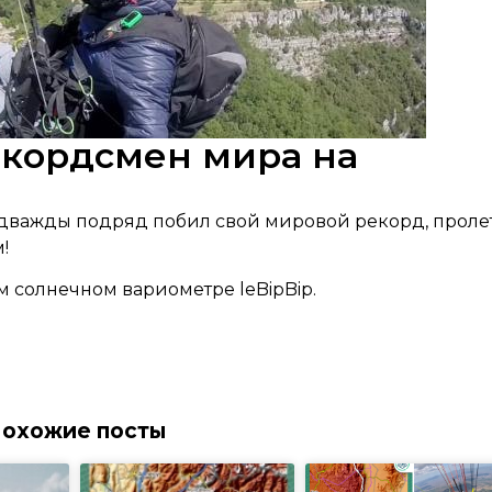
екордсмен мира на
дважды подряд побил свой мировой рекорд, проле
!
 солнечном вариометре leBipBip.
охожие посты