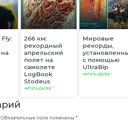
 Fly:
266 км:
Мировые
рекордный
рекорды,
 на
апрельский
установленн
полет на
с помощью
самолете
UltraBip
LogBook
ЧИТАТЬ ДАЛЕЕ "
Stodeus
ЧИТАТЬ ДАЛЕЕ "
арий
Обязательные поля помечены
*