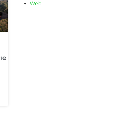
Web
ые