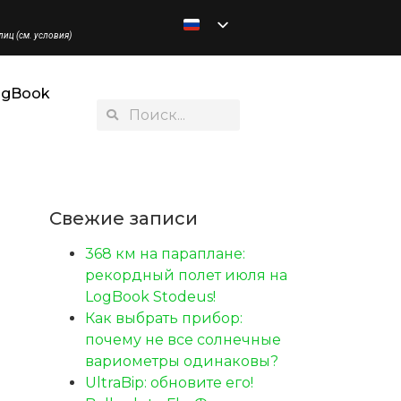
иц (см. условия)
ogBook
Свежие записи
368 км на параплане:
рекордный полет июля на
LogBook Stodeus!
Как выбрать прибор:
почему не все солнечные
вариометры одинаковы?
UltraBip: обновите его!