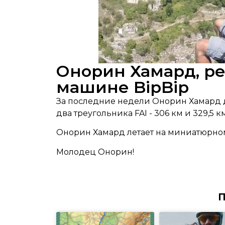
Онорин Хамард, р
машине BipBip
За последние недели Онорин Хамард 
два треугольника FAI - 306 км и 329,5 км
Онорин Хамард летает на миниатюрном
Молодец Онорин!
П