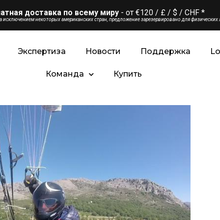
атная доставка по всему миру
- от €120 / £ / $ / CHF *
за исключением некоторых американских стран, предложение зарезервировано для физических л
Экспертиза
Новости
Поддержка
L
Команда
Купить