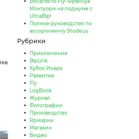
Bollards to Fly: Франсуа
Монтуори на подиуме с
UltraBip!
Полное руководство по
ассортименту Stodeus
Рубрики
Приключения
BipLink
тев
Кубок Икара
Развитие
Fly
LogBook
Журнал
Фотографии
Производство
Ярмарки
Магазин
Видео