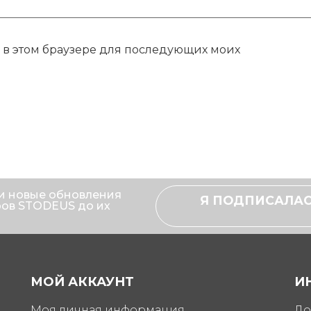
та в этом браузере для последующих моих
и новые обновления
Я ПОДПИСАЛАС
ров STODEUS до их
МОЙ АККАУНТ
И
Моя личная информация
До