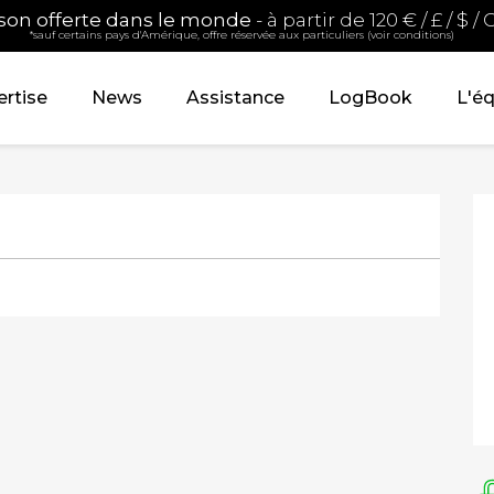
ison offerte dans le monde
- à partir de 120 € / £ / $ /
*sauf certains pays d'Amérique, offre réservée aux particuliers (voir conditions)
rtise
News
Assistance
LogBook
L'é