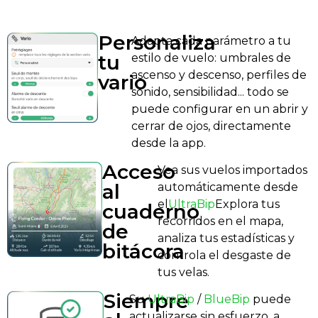
Personaliza
Adapta cada parámetro a tu
tu
estilo de vuelo: umbrales de
ascenso y descenso, perfiles de
vario
sonido, sensibilidad... todo se
puede configurar en un abrir y
cerrar de ojos, directamente
desde la app.
Acceso
Vea sus vuelos importados
al
automáticamente desde
el
UltraBip
Explora tus
cuaderno
recorridos en el mapa,
de
analiza tus estadísticas y
bitácora
controla el desgaste de
tus velas.
Siempre
Su
UltraBip
/
BlueBip
puede
actualizarse sin esfuerzo, a