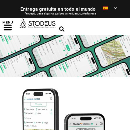
Entrega gratuita en todo el mundo
- desde 120 € / £ / 
*excepto para algunos países americanos, oferta reservada a los particulares (ver c
MENÚ