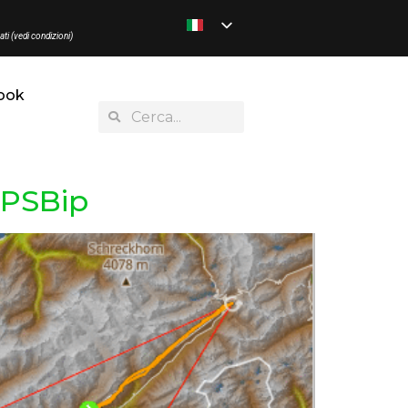
ati (vedi condizioni)
ook
GPSBip