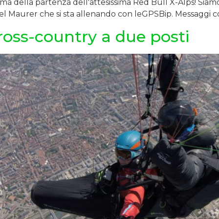
a della partenza dell'attesissima Red Bull X-Alps! Siamo 
gel Maurer che si sta allenando con leGPSBip. Messaggi co
ross-country a due posti