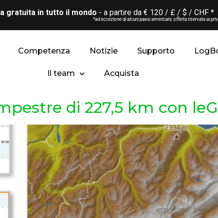
 gratuita in tutto il mondo
- a partire da € 120 / £ / $ / CHF *
*ad eccezione di alcuni paesi americani, offerta riservata ai priv
Competenza
Notizie
Supporto
LogB
Il team
Acquista
mpestre di 227,5 km con le