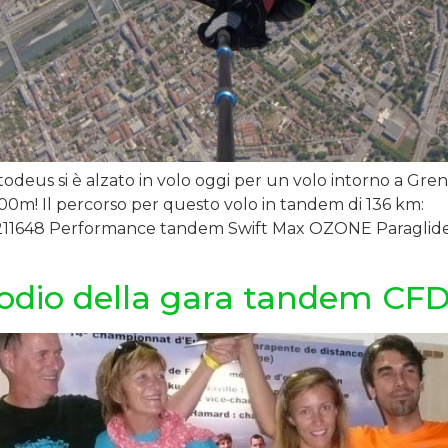
todeus si è alzato in volo oggi per un volo intorno a Gre
700m! Il percorso per questo volo in tandem di 136 km:
l/20211648 Performance tandem Swift Max OZONE Paraglide
podio della gara tandem CF