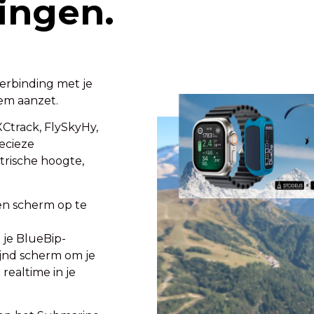
ingen.
erbinding met je
hem aanzet.
XCtrack, FlySkyHy,
ecieze
trische hoogte,
en scherm op te
 je BlueBip-
jnd scherm om je
 realtime in je