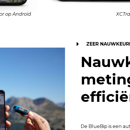
or op Android
XCTra
ZEER NAUWKEUR
Nauwk
metin
effici
De BlueBip is een au