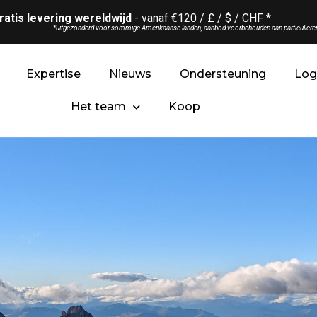
ratis levering wereldwijd
- vanaf €120 / £ / $ / CHF *
*uitgezonderd voor sommige Amerikaanse landen, aanbod voorbehouden aan particuliere
Expertise
Nieuws
Ondersteuning
Lo
Het team
Koop