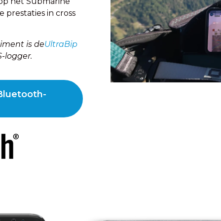
g op het Submarine
 prestaties in cross
iment is de
UltraBip
-logger.
Bluetooth-