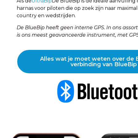
Als de
UltraBip
De BlueBip is de ideale aanvullin
harnas voor piloten die op zoek zijn naar maximale
country en wedstrijden.
De BlueBip heeft geen interne GPS. In ons assort
is ons meest geavanceerde instrument, met GPS
Alles wat je moet weten over de 
verbinding van BlueBip