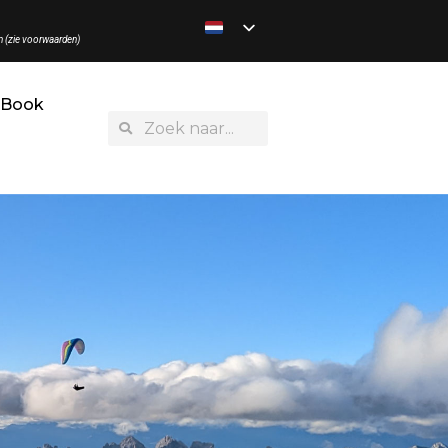
n (zie voorwaarden)
gBook