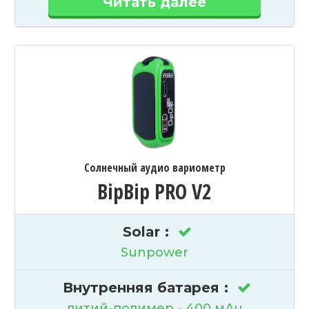
Читать далее
Солнечный аудио вариометр
BipBip PRO V2
Solar
:
Sunpower
Внутренняя батарея
:
литий-полимер - 400 мАч