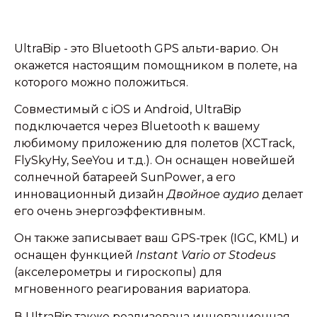
UltraBip - это Bluetooth GPS альти-варио. Он
окажется настоящим помощником в полете, на
которого можно положиться.
Совместимый с iOS и Android, UltraBip
подключается через Bluetooth к вашему
любимому приложению для полетов (XCTrack,
FlySkyHy, SeeYou и т.д.). Он оснащен новейшей
солнечной батареей SunPower, а его
инновационный дизайн
Двойное аудио
делает
его очень энергоэффективным.
Он также записывает ваш GPS-трек (IGC, KML) и
оснащен функцией
Instant Vario от Stodeus
(акселерометры и гироскопы) для
мгновенного реагирования вариатора.
В UltraBip также реализована инновационная