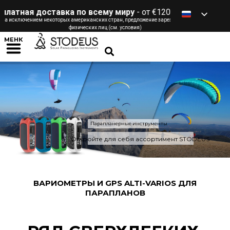
 доставка по всему миру
- от €120 / £ / $ / CHF *
ием некоторых американских стран, предложение зарезервировано для
физических лиц (см. условия)
МЕНЮ
Парапланерные инструменты
Откройте для себя ассортимент STODEUS
ВАРИОМЕТРЫ И GPS ALTI-VARIOS ДЛЯ
ПАРАПЛАНОВ