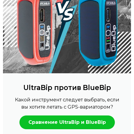
UltraBip против BlueBip
Какой инструмент следует выбрать, если
вы хотите летать с GPS-вариатором?
Сравнение UltraBip и BlueBip