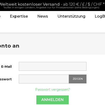
Weltweit kostenloser Versand
- ab 120 € / £ / $ / CHF *
*außer in einigen Ländern, Angebot nur für Privatpersonen (siehe Bedingungen)
e
Expertise
News
Unterstützung
LogB
onto an
E-Mail
sswort
ZEIGEN
Passwort vergessen?
ANMELDEN