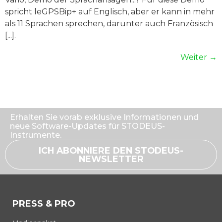
spricht leGPSBip+ auf Englisch, aber er kann in mehr
als 11 Sprachen sprechen, darunter auch Französisch
[...].
Weiter
→
Erhalten Sie vorab exklusive Informationen und
neue Software-Updates für STODEUS-
Instrumente.
ICH ABONNIERE DEN STODEUS-
NEWSLETTER
PRESS & PRO