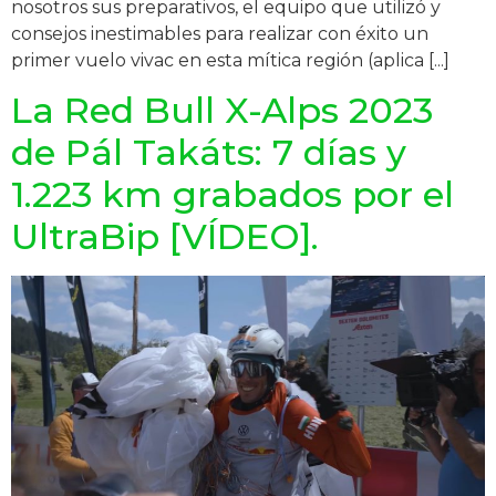
nosotros sus preparativos, el equipo que utilizó y
consejos inestimables para realizar con éxito un
primer vuelo vivac en esta mítica región (aplica [...]
La Red Bull X-Alps 2023
de Pál Takáts: 7 días y
1.223 km grabados por el
UltraBip [VÍDEO].