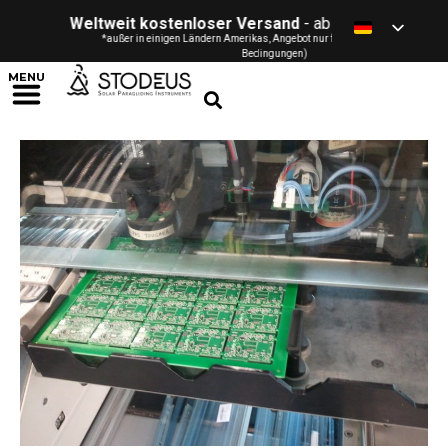
Weltweit kostenloser Versand
- ab 120 € / £ / $ / CHF *
*außer in einigen Ländern Amerikas, Angebot nur für Privatpersonen (siehe
Bedingungen)
MENU