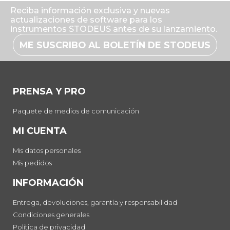
Reciba información exclusiva y nuevas
actualizaciones de software para los
instrumentos STODEUS antes de su lanzamiento.
ME SUSCRIBO AL BOLETÍN DE STODEUS
PRENSA Y PRO
Paquete de medios de comunicación
MI CUENTA
Mis datos personales
Mis pedidos
INFORMACIÓN
Entrega, devoluciones, garantía y responsabilidad
Condiciones generales
Política de privacidad