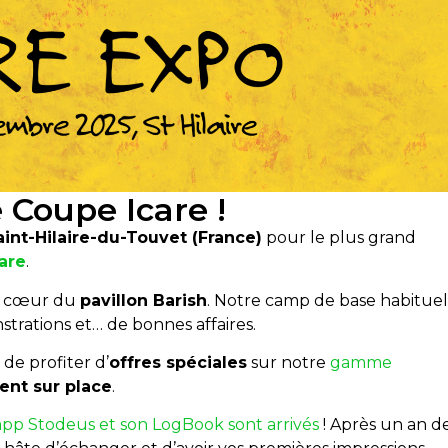
 Coupe Icare !
aint-Hilaire-du-Touvet (France)
pour le plus grand
are
.
in cœur du
pavillon Barish
. Notre camp de base habitue
trations et… de bonnes affaires.
n
de profiter d’
offres spéciales
sur notre
gamme
ent sur place
.
’app Stodeus et son LogBook sont arrivés
! Après un an d