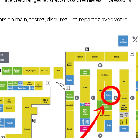
a hâte d’échanger et d’avoir vos premières impressions
ts en main, testez, discutez… et repartez avec votre