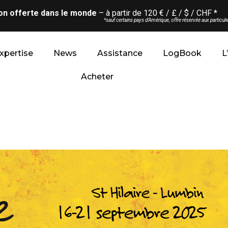
son offerte dans le monde
– à partir de 120 € / £ / $ / CHF *
*sauf certains pays d’Amérique, offre réservée aux particulie
xpertise
News
Assistance
LogBook
L
Acheter