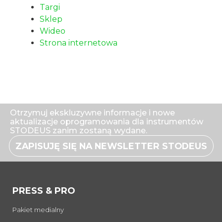
Targi
Sklep
Wideo
Strona internetowa
Otrzymuj ekskluzywne informacje i nowe
aktualizacje oprogramowania dla instrumentów
STODEUS zanim zostaną wydane.
ZAPISUJĘ SIĘ NA NEWSLETTER STODEUS
PRESS & PRO
Pakiet medialny