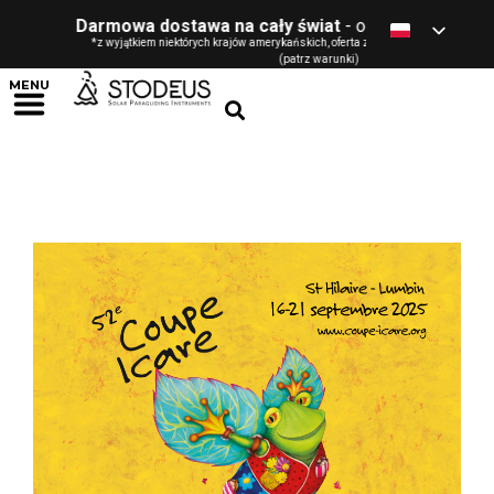
Darmowa dostawa na cały świat
- od 120 € / GBP / $ / 
*z wyjątkiem niektórych krajów amerykańskich, oferta zarezerwowana dla osób fizyc
(patrz warunki)
MENU