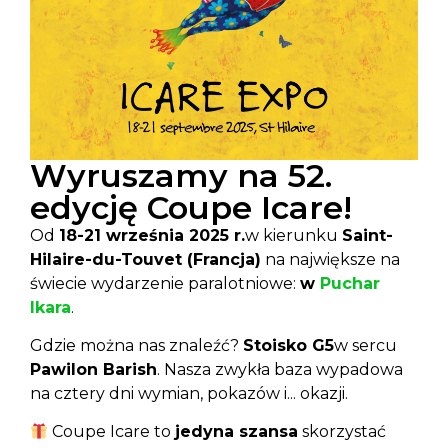
Wyruszamy na 52.
edycję Coupe Icare!
Od
18-21 września 2025 r.
w kierunku
Saint-
Hilaire-du-Touvet (Francja)
na największe na
świecie wydarzenie paralotniowe:
w
Puchar
Ikara
.
Gdzie można nas znaleźć?
Stoisko G5
w sercu
Pawilon Barish
. Nasza zwykła baza wypadowa
na cztery dni wymian, pokazów i... okazji.
Coupe Icare to
jedyna szansa
skorzystać