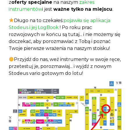
z
oferty specjalne
na naszym
zakres
instrumentów
i jest
ważne tylko na miejscu
.
Długo na to czekałeś:
pojawiła się aplikacja
Stodeus i jej LogBook
! Po roku prac
rozwojowych w końcu są tutaj... i nie możemy się
doczekać, aby porozmawiać z Tobą i poznać
Twoje pierwsze wrażenia na naszym stoisku!
Przyjdź do nas, weź instrumenty w swoje ręce,
przetestuj je, porozmawiaj... i wyjdź z nowym
Stodeus vario gotowym do lotu!