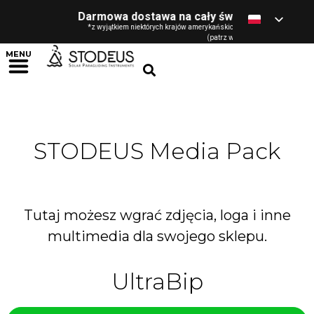
Darmowa dostawa na cały świat
- od 120 € / G
*z wyjątkiem niektórych krajów amerykańskich, oferta zarezerwowana d
(patrz warunki)
MENU
STODEUS Media Pack
Tutaj możesz wgrać zdjęcia, loga i inne
multimedia dla swojego sklepu.
UltraBip