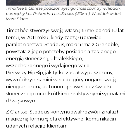
Timothée & Clarisse podczas wyścigu cross country w Alpach,
pomiędzy Les Richards a Les Saisies (150km). W oddali widać
Mont Blanc.
Timothée stworzył swoją własną firmę ponad 10 lat
temu, w 2011 roku, kiedy zaczął uprawiać
paralotniarstwo. Stodeus, mała firma z Grenoble,
powstała z jego potrzeby posiadania zasilanego
energią słoneczną, ultralekkiego,
wszechstronnego i wydajnego vario.
Pierwszy BipBip, jak tylko został wypuszczony,
wywrócił rynek mini vario do góry nogami swoją
nieograniczoną autonomią nawet bez światła
słonecznego oraz krótkimi i reaktywnymi sygnałami
dźwiękowymi.
Z Clarisse, Stodeus kontynuował rozwój i znalazł
magiczną formułę dla efektywnej komunikacji i
udanych relacji z klientami.