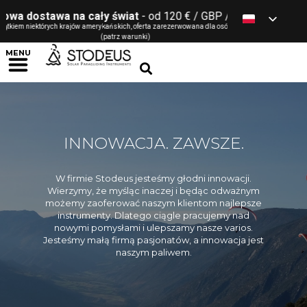
dostawa na cały świat
- od 120 € / GBP / $ / CHF *
em niektórych krajów amerykańskich, oferta zarezerwowana dla osób fizycznych
(patrz warunki)
MENU
INNOWACJA. ZAWSZE.
W firmie Stodeus jesteśmy głodni innowacji.
Wierzymy, że myśląc inaczej i będąc odważnym
możemy zaoferować naszym klientom najlepsze
instrumenty. Dlatego ciągle pracujemy nad
nowymi pomysłami i ulepszamy nasze varios.
Jesteśmy małą firmą pasjonatów, a innowacja jest
naszym paliwem.