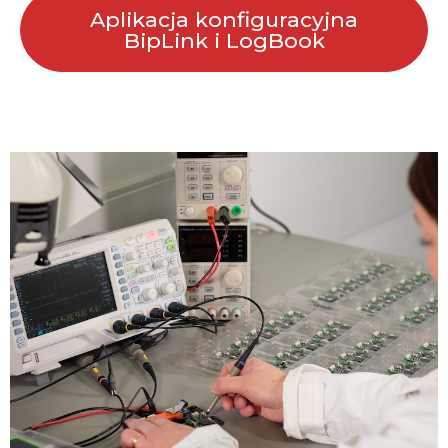
Aplikacja konfiguracyjna
BipLink i LogBook