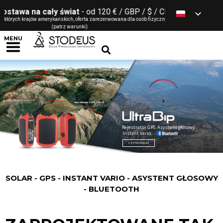
 cały świat
- od 120 € / GBP / $ / CHF *
ów amerykańskich, oferta zarezerwowana dla osób fizycznych
(patrz warunki)
MENU
Rejestrator GPS. Asystent głosowy.
Instant Vario.
CZYTAJ WIĘCEJ
SOLAR - GPS - INSTANT VARIO - ASYSTENT GŁOSOWY
- BLUETOOTH