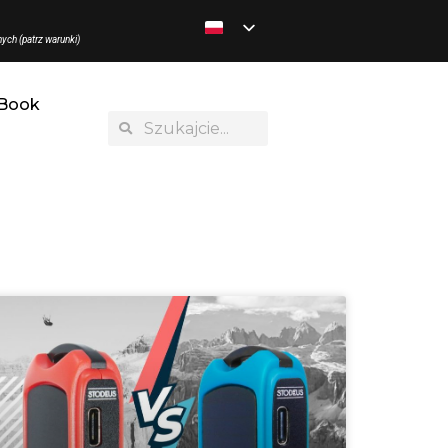
ych (patrz warunki)
Book