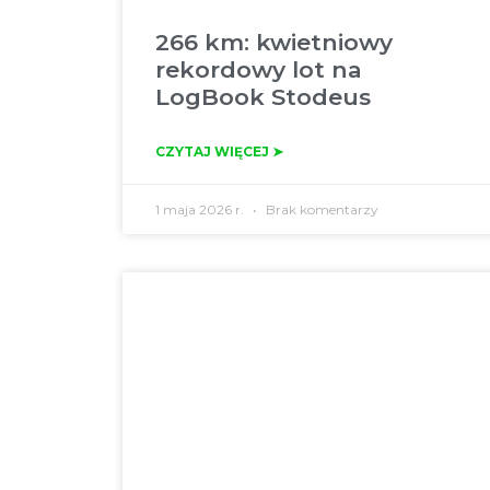
266 km: kwietniowy
rekordowy lot na
LogBook Stodeus
CZYTAJ WIĘCEJ ➤
1 maja 2026 r.
Brak komentarzy