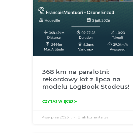
368 km na paralotni:
rekordowy lot z lipca na
modelu LogBook Stodeus!
CZYTAJ WIĘCEJ ➤
4 sierpnia 2026 r.
Brak komentarzy