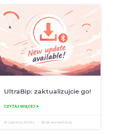
UltraBip: zaktualizujcie go!
CZYTAJ WIĘCEJ ➤
19 czerwca 2026 r.
Brak komentarzy