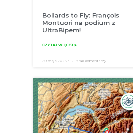
Bollards to Fly: François
Montuori na podium z
UltraBipem!
CZYTAJ WIĘCEJ ➤
20 maja 2026 r.
Brak komentarzy