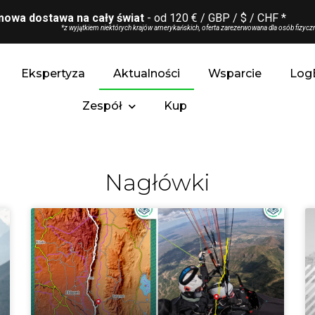
owa dostawa na cały świat
- od 120 € / GBP / $ / CHF *
*z wyjątkiem niektórych krajów amerykańskich, oferta zarezerwowana dla osób fizyczn
Ekspertyza
Aktualności
Wsparcie
Log
Zespół
Kup
Nagłówki