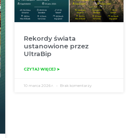
Rekordy świata
ustanowione przez
UltraBip
CZYTAJ WIĘCEJ ➤
10 marca 2026 r.
Brak komentarzy