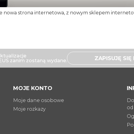
e nowa strona internetowa, z nowym sklepem internetowy
ktualizacje
ZAPISUJĘ SI
US zanim zostaną wydane.
MOJE KONTO
I
Moje dane osobowe
Do
od
Moje rozkazy
Og
Po