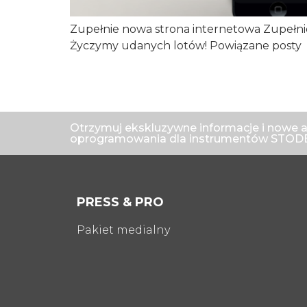
Zupełnie nowa strona internetowa Zupełni
Życzymy udanych lotów! Powiązane posty
Otrzymuj ekskluzywne informacje i nowe a
oprogramowania dla instrumentów STODE
PRESS & PRO
Pakiet medialny