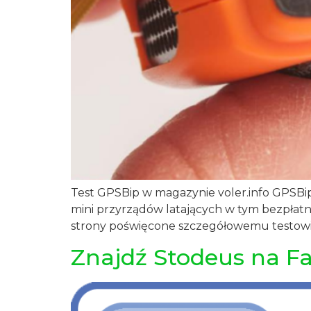
Test GPSBip w magazynie voler.info GPSBi
mini przyrządów latających w tym bezpłat
strony poświęcone szczegółowemu testowi GPS
Znajdź Stodeus na F