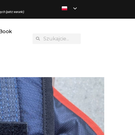
ych (patrz warunki)
Book