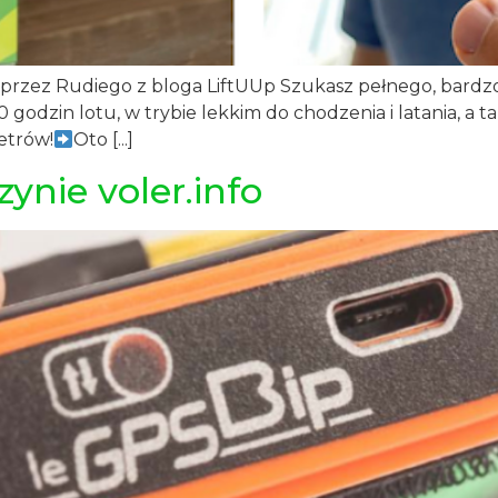
zez Rudiego z bloga LiftUUp Szukasz pełnego, bardz
dzin lotu, w trybie lekkim do chodzenia i latania, a ta
etrów!
Oto [...]
nie voler.info