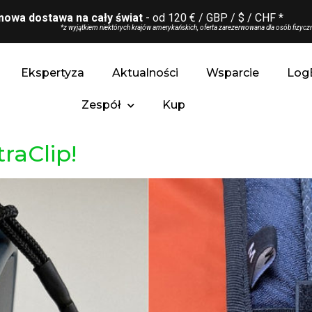
owa dostawa na cały świat
- od 120 € / GBP / $ / CHF *
*z wyjątkiem niektórych krajów amerykańskich, oferta zarezerwowana dla osób fizyczn
Ekspertyza
Aktualności
Wsparcie
Log
Zespół
Kup
raClip!