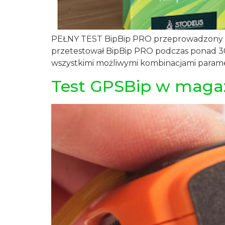
PEŁNY TEST BipBip PRO przeprowadzony pr
przetestował BipBip PRO podczas ponad 30 go
wszystkimi możliwymi kombinacjami param
Test GPSBip w magazy