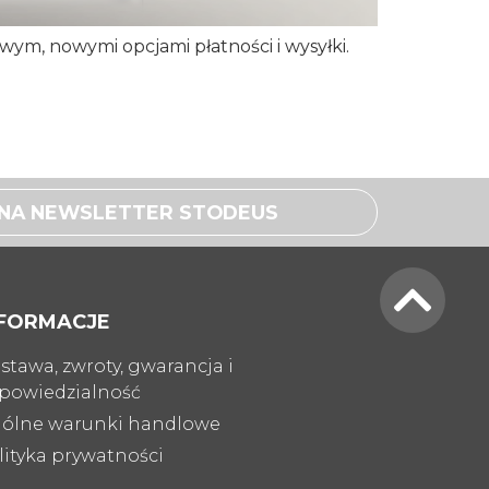
m, nowymi opcjami płatności i wysyłki.
Ę NA NEWSLETTER STODEUS
NFORMACJE
stawa, zwroty, gwarancja i
powiedzialność
ólne warunki handlowe
lityka prywatności