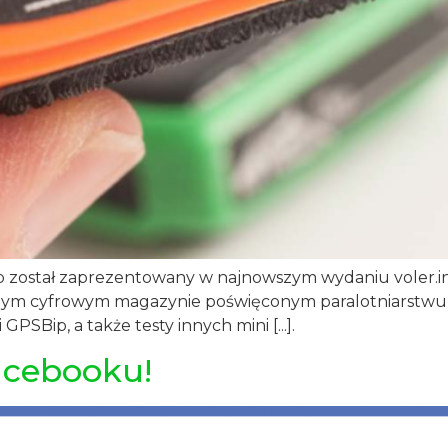
p został zaprezentowany w najnowszym wydaniu voler.in
nym cyfrowym magazynie poświęconym paralotniarstwu i 
Bip, a także testy innych mini [...].
acebooku!