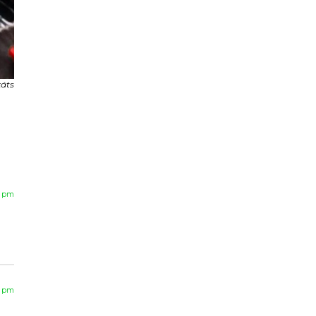
káts
9 pm
0 pm