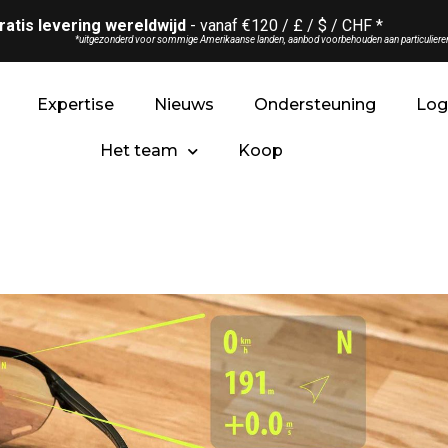
ratis levering wereldwijd
- vanaf €120 / £ / $ / CHF *
*uitgezonderd voor sommige Amerikaanse landen, aanbod voorbehouden aan particuliere
Expertise
Nieuws
Ondersteuning
Lo
Het team
Koop