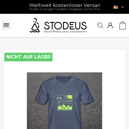
Weltweit kostenloser Versand
- ab 120 € / 
*außer in einigen Ländern, Angebot nur für Privatpersonen (siehe Be
NICHT AUF LAGER