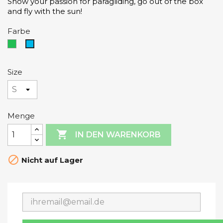
Show your passion for paragliding, go out of the box
and fly with the sun!
Farbe
grün
Blue
Size
Menge

IN DEN WARENKORB

Nicht auf Lager