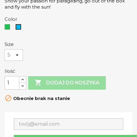
Show your passion for paragliding, go out of the box
and fly with the sun!
Color
Green
Blue
Size
Ilość

DODAJ DO KOSZYKA

Obecnie brak na stanie