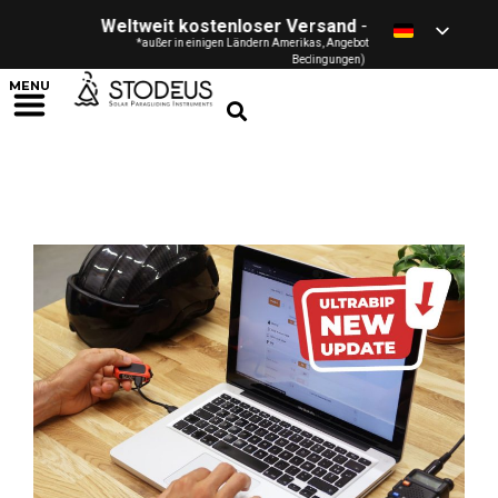
Weltweit kostenloser Versand
- ab 120 € / £ / $ /
*außer in einigen Ländern Amerikas, Angebot nur für Privatpersonen (sieh
Bedingungen)
MENU