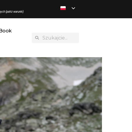
ych (patrz warunki)
Book