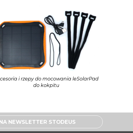
cesoria i rzepy do mocowania leSolarPad
do kokpitu
Ę NA NEWSLETTER STODEUS