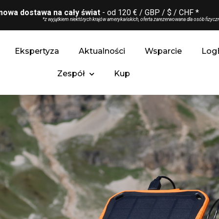
owa dostawa na cały świat
- od 120 € / GBP / $ / CHF *
*z wyjątkiem niektórych krajów amerykańskich, oferta zarezerwowana dla osób fizyczn
Ekspertyza
Aktualności
Wsparcie
Log
Zespół
Kup