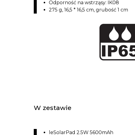
Odporność na wstrząsy: IK08
275 g, 16,5 * 16,5 cm, grubość 1 cm
W zestawie
leSolarPad 2.5W 5600mAh