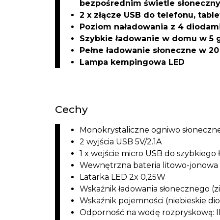
bezpośrednim świetle słoneczn
2 x złącze USB do telefonu, tabl
Poziom naładowania z 4 diodam
Szybkie ładowanie w domu w 5 g
Pełne ładowanie słoneczne w 20
Lampa kempingowa LED
Cechy
Monokrystaliczne ogniwo słoneczne
2 wyjścia USB 5V/2.1A
1 x wejście micro USB do szybkiego 
Wewnętrzna bateria litowo-jonow
Latarka LED 2x 0,25W
Wskaźnik ładowania słonecznego (z
Wskaźnik pojemności (niebieskie di
Odporność na wodę rozpryskową: 