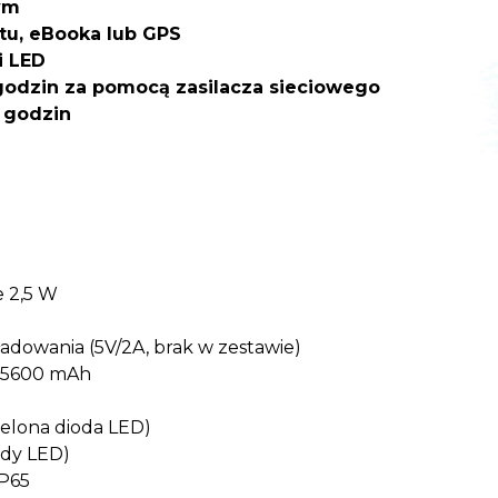
ym
etu, eBooka lub GPS
i LED
odzin za pomocą zasilacza sieciowego
 godzin
 2,5 W
ładowania (5V/2A, brak w zestawie)
a 5600 mAh
ielona dioda LED)
ody LED)
IP65