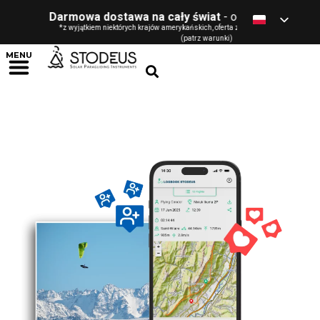
Darmowa dostawa na cały świat
- od 120 € / GBP / $ / 
*z wyjątkiem niektórych krajów amerykańskich, oferta zarezerwowana dla osób fizyc
(patrz warunki)
MENU